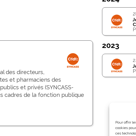
2
J
C
P
2023
J
P
al des directeurs,
stes et pharmaciens des
 publics et privés (SYNCASS-
s cadres de la fonction publique
Pour offrir 
cookies pour
ces technolo