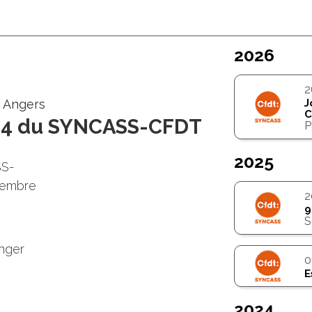
s
2026
2
, Angers
J
C
024 du SYNCASS-CFDT
P
2025
SS-
vembre
2
9
S
anger
0
E
2024